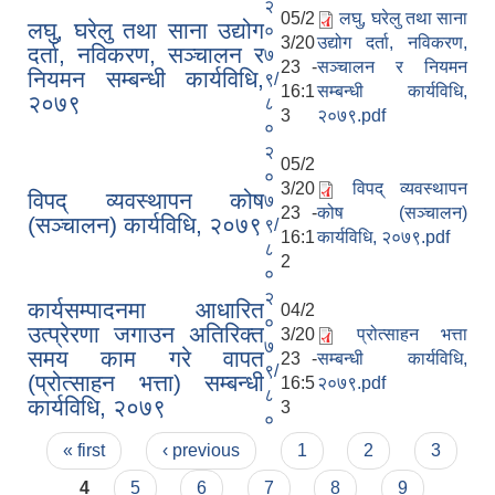
२
05/2
लघु, घरेलु तथा साना
लघु, घरेलु तथा साना उद्योग
०
3/20
उद्योग दर्ता, नविकरण,
दर्ता, नविकरण, सञ्चालन र
७
23 -
सञ्चालन र नियमन
नियमन सम्बन्धी कार्यविधि,
९/
16:1
सम्बन्धी कार्यविधि,
२०७९
८
3
२०७९.pdf
०
२
05/2
०
3/20
विपद् व्यवस्थापन
विपद् व्यवस्थापन कोष
७
23 -
कोष (सञ्चालन)
(सञ्चालन) कार्यविधि, २०७९
९/
16:1
कार्यविधि, २०७९.pdf
८
2
०
२
कार्यसम्पादनमा आधारित
04/2
०
उत्प्रेरणा जगाउन अतिरिक्त
3/20
प्रोत्साहन भत्ता
७
समय काम गरे वापत
23 -
सम्बन्धी कार्यविधि,
९/
(प्रोत्साहन भत्ता) सम्बन्धी
16:5
२०७९.pdf
८
कार्यविधि, २०७९
3
०
Pages
« first
‹ previous
1
2
3
4
5
6
7
8
9