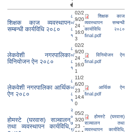
र्ष
02/2
८
शिक्षक काज
9/20
शिक्षक काज व्यवस्थापन
०/
व्यवस्थापन सम्बन्धी
24 -
सम्बन्धी कार्यविधि २०८०
८
कार्याविधि २०८०
16:0
१
final.pdf
3
02/2
८
9/20
लेकवेशी नगरपालिका
०/
विनियोजन ऐन
24 -
विनियोजन ऐन २०८०
८
final.pdf
16:0
१
1
11/2
निजामती कर्मचारीका सन्ततिलाई शैक्षिक प्रोत्साहन वृत्ति सम्बन्धि अत्यन्त जरुरी सूचना
८
6/20
लेकवेशी नगरपालिका आर्थिक
०/
आर्थिक ऐन
23 -
ऐन २०८०
८
final.pdf
14:4
१
0
२
05/2
०
होमस्टे (घरवास)
होमस्टे (घरवास) सञ्चालन
3/20
७
सञ्चालन तथा
तथा व्यवस्थापन कार्यविधि,
23 -
९/
व्यवस्थापन कार्यविधि,