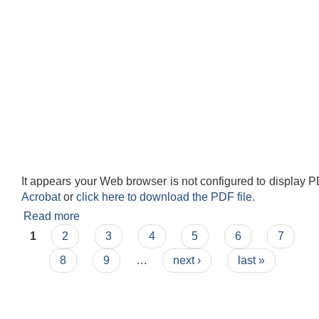
It appears your Web browser is not configured to display P
Acrobat
or
click here to download the PDF file.
Read more
about शिक्षक काज व्यवस्थापन सम्बन्धि कार्यविधि २०८०
Pages
1
2
3
4
5
6
7
8
9
…
next ›
last »