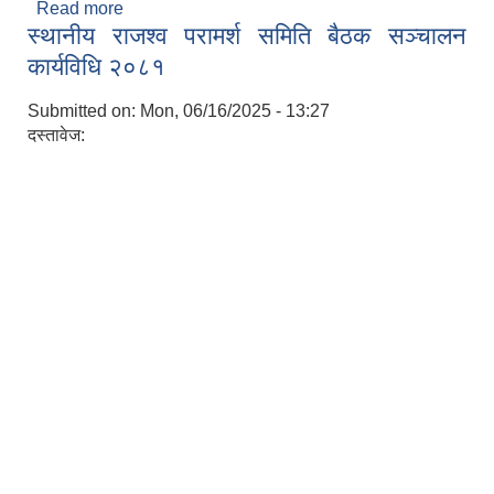
Read more
about आर्थिक वर्ष २०८२/८३ को वार्षिक बजेट तथा
स्थानीय राजश्व परामर्श समिति बैठक सञ्चालन
कार्यक्रम
कार्यविधि २०८१
Submitted on:
Mon, 06/16/2025 - 13:27
दस्तावेज:
निजामती कर्मचारीका सन्ततिलाई शैक्षिक प्रोत्साहन वृत्ति सम्बन्धि अत्यन्त जरुरी सूचना