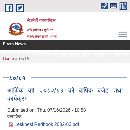
Skip to main content
लेकबेशी नगरपालिका
कृषि,पर्यटन र पू्र्वाधार
समृध्द लेकवेशीको आधार
Flash News
Revenue/ Foreign Aid
सहलगानीमा उच्च मूल्य कृषिवस्तु उत्पादन प्रविर्द्धन कार्यक्रममा आशय नि
You are here
Home
» ८०/८१
८०/८१
आर्थिक वर्ष २०८२/८३ को वार्षिक बजेट तथा
कार्यक्रम
Submitted on:
Thu, 07/16/2026 - 10:58
दस्तावेज:
Leskbesi Redbook 2082-83.pdf