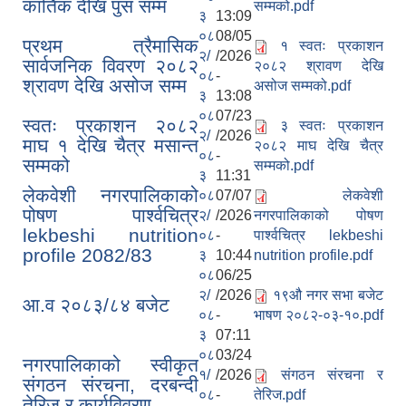
कार्तिक देखि पुस सम्म
सम्मको.pdf
३
13:09
०८
08/05
प्रथम त्रैमासिक
१ स्वतः प्रकाशन
२/
/2026
सार्वजनिक विवरण २०८२
२०८२ श्रावण देखि
०८
-
श्रावण देखि असोज सम्म
असोज सम्मको.pdf
३
13:08
०८
07/23
स्वतः प्रकाशन २०८२
३ स्वतः प्रकाशन
२/
/2026
माघ १ देखि चैत्र मसान्त
२०८२ माघ देखि चैत्र
०८
-
सम्मको
सम्मको.pdf
३
11:31
लेकवेशी नगरपालिकाको
०८
07/07
लेकवेशी
पोषण पार्श्वचित्र
२/
/2026
नगरपालिकाको पोषण
lekbeshi nutrition
०८
-
पार्श्वचित्र lekbeshi
निजामती कर्मचारीका सन्ततिलाई शैक्षिक प्रोत्साहन वृत्ति सम्बन्धि अत्यन्त जरुरी सूचना
profile 2082/83
३
10:44
nutrition profile.pdf
०८
06/25
२/
/2026
१९औ नगर सभा बजेट
आ.व २०८३/८४ बजेट
०८
-
भाषण २०८२-०३-१०.pdf
३
07:11
०८
03/24
नगरपालिकाको स्वीकृत
१/
/2026
संगठन संरचना र
संगठन संरचना, दरबन्दी
०८
-
तेरिज.pdf
तेरिज र कार्यविवरण