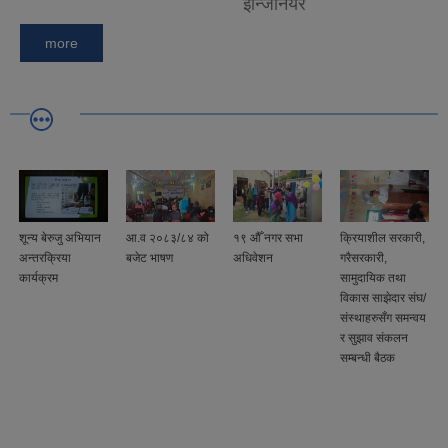
इन्जिनियर
more
शून्य बेरुजु अभियान
आ.व २०८३/८४ को
१९ औँ नगर सभा
क्रियाशील सरकारी,
अन्तरक्रिया
बजेट भाषण
अधिवेशन
गरैसरकारी,
कार्यक्रम
सामुदायिक तथा
विकास साझेदार संघ/
संस्थाहरुसँग समन्वय
र सुझाव संकलन
सम्बन्धी बैठक