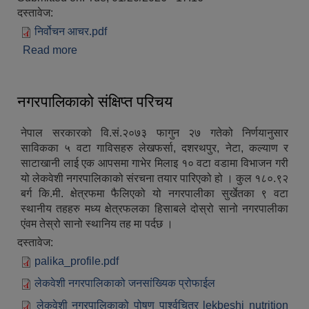
दस्तावेज:
निर्वोचन आचर.pdf
Read more
about निर्वाचन आचार संहिता २०८२ सम्बन्धी सुचना
नगरपालिकाको संक्षिप्त परिचय
नेपाल सरकारको वि.सं.२०७३ फागुन २७ गतेको निर्णयानुसार
साविकका ५ वटा गाविसहरु लेखफर्सा, दशरथपुर, नेटा, कल्याण र
साटाखानी लाई एक आपसमा गाभेर मिलाइ १० वटा वडामा विभाजन गरी
यो लेकवेशी नगरपालिकाको संरचना तयार पारिएको हो । कुल १८०.९२
निजामती कर्मचारीका सन्ततिलाई शैक्षिक प्रोत्साहन वृत्ति सम्बन्धि अत्यन्त जरुरी सूचना
बर्ग कि.मी. क्षेत्रफमा फैलिएको यो नगरपालीका सुर्खेतका ९ वटा
स्थानीय तहहरु मध्य क्षेत्रफलका हिसाबले दोस्रो सानो नगरपालीका
एंवम तेस्रो सानो स्थानिय तह मा पर्दछ ।
दस्तावेज:
palika_profile.pdf
लेकवेशी नगरपालिकाको जनसांख्यिक प्रोफाईल
लेकवेशी नगरपालिकाको पोषण पार्श्वचित्र lekbeshi nutrition