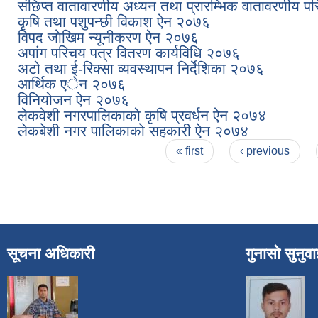
संछिप्त वातावारणीय अध्यन तथा प्रारम्भिक वातावरणीय पर
कृषि तथा पशुपन्छी विकाश ऐन २०७६
विपद जाेखिम न्यूनीकरण ऐन २०७६
अपांग परिचय पत्र वितरण कार्यविधि २०७६
अटो तथा ई-रिक्सा व्यवस्थापन निर्देशिका २०७६
आर्थिक एेन २०७६
विनियोजन ऐन २०७६
लेकवेशी नगरपालिकाको कृषि प्रवर्धन ऐन २०७४
लेकबेशी नगर पालिकाको सहकारी ऐन २०७४
Pages
« first
‹ previous
सूचना अधिकारी
गुनासो सुनुव