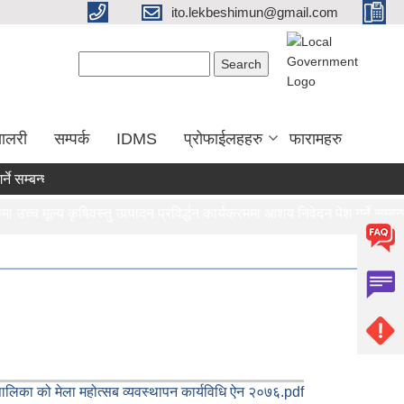
ito.lekbeshimun@gmail.com
Search form
Search
यालरी
सम्पर्क
IDMS
प्रोफाईलहहरु
फारामहरु
 सम्बन्धी सूचना |
च्च मूल्य कृषिवस्तु उत्पादन प्रविर्द्धन कार्यक्रममा आशय निवेदन पेश गर्ने सम्बन्ध
 लेखापरीक्षण र साधारण सभा सन्पन्न गरी विवरण पठाउने सम्बन्धी सूचना |
ालिका को मेला महोत्सब व्यवस्थापन कार्यविधि ऐन २०७६.pdf