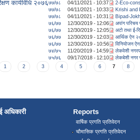
िक्षण कार्यविधि २०७६
७७/७८
04/11/2021 - 10:37
2-Eco-cons
७७/७८
04/11/2021 - 10:33
Krishi and
७७/७८
04/11/2021 - 10:31
Bipad-Jokh
७६/७७
12/30/2019 - 12:06
अपांग परिचय 
७६/७७
12/30/2019 - 12:05
अटो तथा ई-रि
७६/७७
12/30/2019 - 12:03
आर्थिक ऐन २
७६/७७
12/30/2019 - 10:56
विनियोजन ऐ
७४/७५
11/20/2019 - 14:59
लेकवेशी नगर
७५/७६
09/17/2018 - 12:10
लेकबेशी नगर
1
2
3
4
5
6
7
8
ाई अधिकारी
Reports
वार्षिक प्रगति प्रतिवेदन
चौमासिक प्रगति प्रतिवेदन