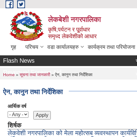
Skip to main content
लेकबेशी नगरपालिका
कृषि,पर्यटन र पू्र्वाधार
समृध्द लेकवेशीको आधार
गृह
परिचय
वडा कार्यालयहरु
कार्यक्रम तथा परियोजना
Flash News
सह
मू
Revenue/ Foreign Aid
You are here
खर
Home
»
सूचना तथा जानकारी
» ऐन, कानुन तथा निर्देशिका
मौ
लक
ऐन, कानुन तथा निर्देशिका
आर्थिक वर्ष
शिर्षक
लेकवेशी नगरपालिका को मेला महोत्सब व्यवस्थापन कार्यव