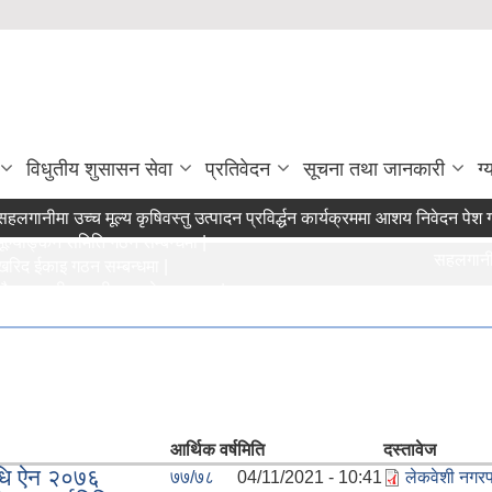
विधुतीय शुसासन सेवा
प्रतिवेदन
सूचना तथा जानकारी
ग्
लगानीमा उच्च मूल्य कृषिवस्तु उत्पादन प्रविर्द्धन कार्यक्रममा आशय निवेदन पेश गर्ने
ल्याङ्कन समिति गठन सम्बन्धमा |
सहलगानीमा उ
िद ईकाइ गठन सम्बन्धमा |
जुदा सुचीमा सूचीकृत हुने सम्बन्धमा |
ेवेशी नगरपालिकाको नियमन क्षेत्रधिकार भित्र रहेका सहकारी संस्थाहरुको समयमै
आर्थिक वर्ष
मिति
दस्तावेज
िधि ऐन २०७६
७७/७८
04/11/2021 - 10:41
लेकवेशी नगरप