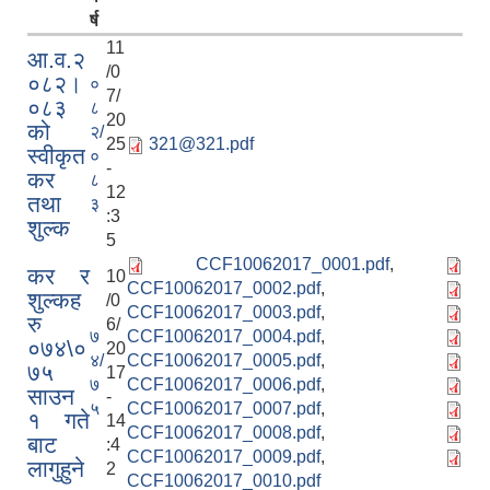
र्ष
11
आ.व.२
/0
०८२।
०
7/
०८३
८
20
को
२/
25
321@321.pdf
स्वीकृत
०
-
कर
८
12
तथा
३
:3
शुल्क
5
CCF10062017_0001.pdf
,
कर र
10
CCF10062017_0002.pdf
,
निजामती कर्मचारीका सन्ततिलाई शैक्षिक प्रोत्साहन वृत्ति सम्बन्धि अत्यन्त जरुरी सूचना
शुल्कह
/0
CCF10062017_0003.pdf
,
रु
6/
७
CCF10062017_0004.pdf
,
०७४\०
20
४/
CCF10062017_0005.pdf
,
७५
17
७
CCF10062017_0006.pdf
,
साउन
-
५
CCF10062017_0007.pdf
,
१ गते
14
CCF10062017_0008.pdf
,
बाट
:4
CCF10062017_0009.pdf
,
लागुहुने
2
CCF10062017_0010.pdf