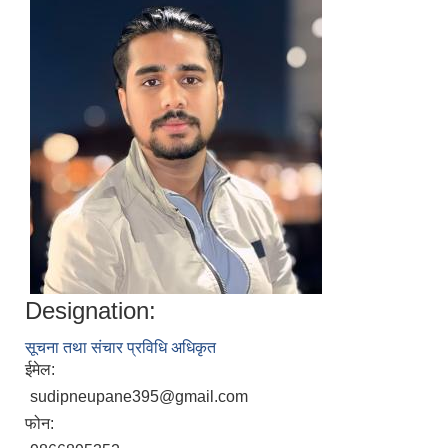
निजामती कर्मचारीका सन्ततिलाई शैक्षिक प्रोत्साहन वृत्ति सम्बन्धि अत्यन्त जरुरी सूचना
Designation:
सूचना तथा संचार प्रविधि अधिकृत
ईमेल:
sudipneupane395@gmail.com
फोन: