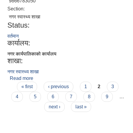
9866783050
Section:
नगर स्वास्थ्य शाखा
Status:
वर्तमान
कार्यालय:
नगर कार्यपालिकाको कार्यालय
शाखा:
नगर स्वास्थ्य शाखा
Read more
about नीरन्जन बहादुर चन्द
Pages
« first
‹ previous
1
2
3
4
5
6
7
8
9
…
next ›
last »