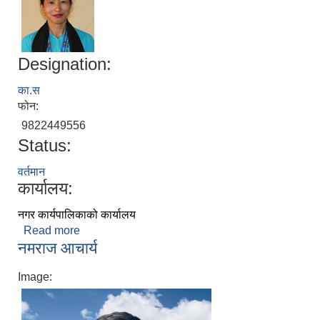
Designation:
का.स
फोन:
9822449556
Status:
वर्तमान
कार्यालय:
निजामती कर्मचारीका सन्ततिलाई शैक्षिक प्रोत्साहन वृत्ति सम्बन्धि अत्यन्त जरुरी सूचना
नगर कार्यपालिकाको कार्यालय
Read more
about कल्पना तारुम
नमराज आचार्य
Image: