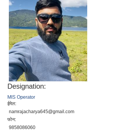
Designation:
MIS Operator
ईमेल:
namrajacharya645@gmail.com
फोन:
9858086060