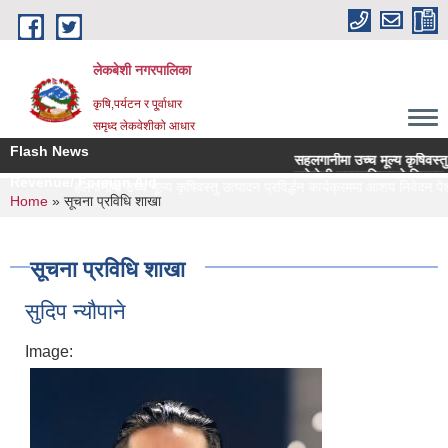
Skip to main content
लेकबेशी नगरपालिका
कृषि,पर्यटन र पू्र्वाधार
समृध्द लेकवेशीको आधार
Flash News
सहलगानीमा उच्च मूल्य कृषिवस्तु उत्पा
लकेवेशी नगरपालिकाको नियमन क्षेत्र
Revenue/ Foreign Aid
सहलगानीमा उच्च मूल्य कृषिवस्तु उत्पादन प्रविर्द्धन कार्यक्रममा आशय निवेदन पेश गर
You are here
Home
» सूचना प्रविधि शाखा
सूचना प्रविधि शाखा
सुदिप न्यौपाने
Image: