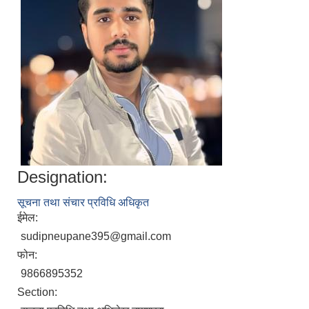
Designation:
निजामती कर्मचारीका सन्ततिलाई शैक्षिक प्रोत्साहन वृत्ति सम्बन्धि अत्यन्त जरुरी सूचना
सूचना तथा संचार प्रविधि अधिकृत
ईमेल:
sudipneupane395@gmail.com
फोन:
9866895352
Section: