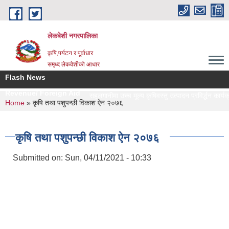
Skip to main content
लेकबेशी नगरपालिका
कृषि,पर्यटन र पू्र्वाधार
समृध्द लेकवेशीको आधार
Flash News
Revenue/ Foreign Aid
सहलगानीमा उच्च मूल्य कृषिवस्तु उत्पादन प्रविर्द्धन कार्यक
You are here
Home
» कृषि तथा पशुपन्छी विकाश ऐन २०७६
कृषि तथा पशुपन्छी विकाश ऐन २०७६
Submitted on:
Sun, 04/11/2021 - 10:33