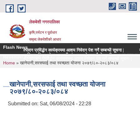
Skip to main content
लेकबेशी नगरपालिका
कृषि,पर्यटन र पू्र्वाधार
समृध्द लेकवेशीको आधार
Flash News
ृषिवस्तु उत्पादन प्रविर्द्धन कार्यक्रममा आशय निवेदन पेश गर्ने सम्बन्धी सूचना |
मूल्
नियमन क्षेत्रधिकार भित्र रहेका सहकारी संस्थाहरुको समयमै लेखापरीक्षण र साधारण सभा सन्प
Revenue/ Foreign Aid
 मूल्य कृषिवस्तु उत्पादन प्रविर्द्धन कार्यक्रममा आशय निवेदन पेश गर्ने सम्बन्धी सूचना |
You are here
Home
» खानेपानी,सरसफाई तथा स्वच्छता योजना २०७९/८०-२०८३/०८४
खानेपानी,सरसफाई तथा स्वच्छता योजना
२०७९/८०-२०८३/०८४
Submitted on:
Sat, 06/08/2024 - 22:28