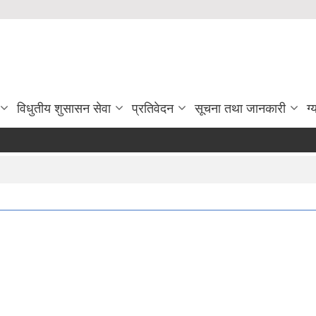
विधुतीय शुसासन सेवा
प्रतिवेदन
सूचना तथा जानकारी
ग्
सहलगानीमा उच्च मूल्य कृषिवस्तु उ