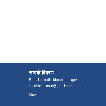
सम्पर्क विवरण
E-mail :
info@lekbeshimun.gov.np
,
ito.lekbeshimun@gmail.com
Map: