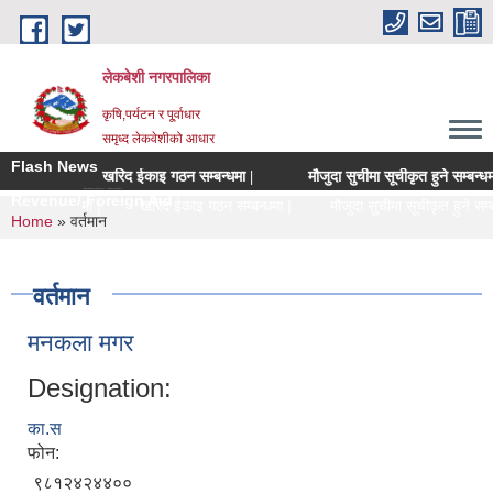
Skip to main content
लेकबेशी नगरपालिका
कृषि,पर्यटन र पू्र्वाधार
समृध्द लेकवेशीको आधार
Flash News
ा |
खरिद ईकाइ गठन सम्बन्धमा |
मौजुदा सुचीमा सूचीकृत हुने सम्बन्धमा |
ह्वान सम्बन्धमा
Revenue/ Foreign Aid
 गठन सम्बन्धमा |
खरिद ईकाइ गठन सम्बन्धमा |
मौजुदा सुचीमा सूचीकृत हुने सम्बन्
You are here
Home
» वर्तमान
वर्तमान
मनकला मगर
Designation:
का.स
फोन:
९८१२४२४४००