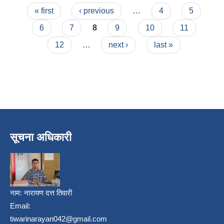
Pages
« first
‹ previous
…
4
5
6
7
8
9
10
11
12
…
next ›
last »
सूचना अधिकारी
नाम:
नारायण दत्त तिवारी
Email:
tiwarinarayan042@gmail.com