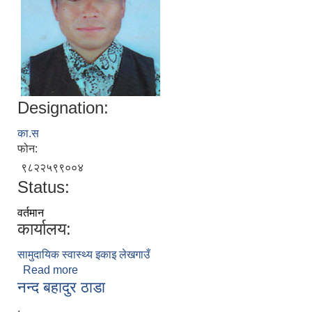
Designation:
का.स
फोन:
९८२२५९९००४
Status:
वर्तमान
कार्यालय:
सामुदायिक स्वास्थ्य इकाइ लेखगाउँ
Read more
about गगन बहादुर ज्ञामी राना
नन्द बहादुर ठाडा