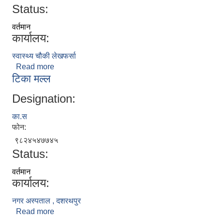
Status:
वर्तमान
कार्यालय:
स्वास्थ्य चौकी लेखफर्सा
Read more
about मनकला मगर
टिका मल्ल
Designation:
का.स
फोन:
निजामती कर्मचारीका सन्ततिलाई शैक्षिक प्रोत्साहन वृत्ति सम्बन्धि अत्यन्त जरुरी सूचना
९८२४५४७७४५
Status:
वर्तमान
कार्यालय:
नगर अस्पताल , दशरथपुर
Read more
about टिका मल्ल