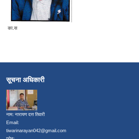
का.स
सूचना अधिकारी
निजामती कर्मचारीका सन्ततिलाई शैक्षिक प्रोत्साहन वृत्ति सम्बन्धि अत्यन्त जरुरी सूचना
नाम:
नारायण दत्त तिवारी
Email:
tiwarinarayan042@gmail.com
फोन: