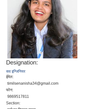
Designation:
निजामती कर्मचारीका सन्ततिलाई शैक्षिक प्रोत्साहन वृत्ति सम्बन्धि अत्यन्त जरुरी सूचना
सव इन्जिनियर
ईमेल:
timilsenanisha34@gmail.com
फोन:
9869517811
Section: