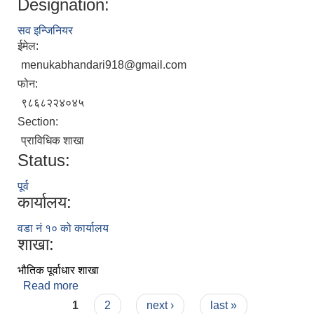
Designation:
सव इन्जिनियर
ईमेल:
menukabhandari918@gmail.com
फोन:
९८६८२२४०४५
Section:
प्राविधिक शाखा
Status:
पूर्व
कार्यालय:
वडा नं १० को कार्यालय
शाखा:
भौतिक पूर्वाधार शाखा
Read more
about मेनुका भण्डारी
Pages
1
2
next ›
last »