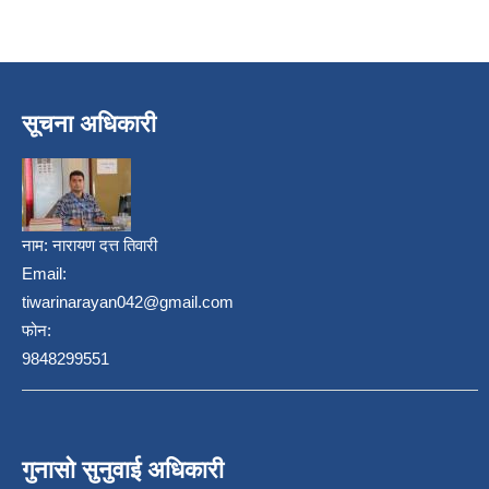
सूचना अधिकारी
नाम:
नारायण दत्त तिवारी
Email:
निजामती कर्मचारीका सन्ततिलाई शैक्षिक प्रोत्साहन वृत्ति सम्बन्धि अत्यन्त जरुरी सूचना
tiwarinarayan042@gmail.com
फोन:
9848299551
गुनासो सुनुवाई अधिकारी