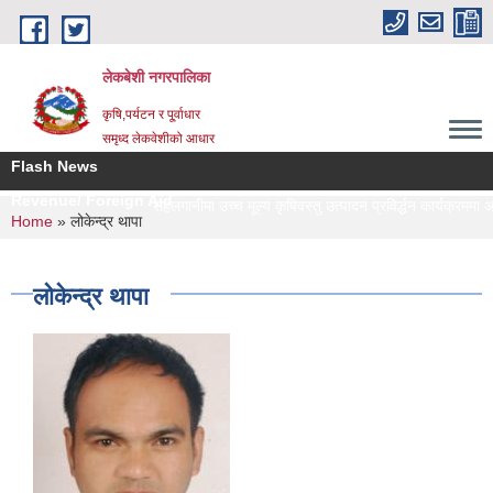
Skip to main content
लेकबेशी नगरपालिका
कृषि,पर्यटन र पू्र्वाधार
समृध्द लेकवेशीको आधार
Flash News
Revenue/ Foreign Aid
सहलगानीमा उच्च मूल्य कृषिवस्तु उत्पादन प्रविर्द्धन कार्यक्रममा आ
You are here
Home
» लोकेन्द्र थापा
लोकेन्द्र थापा