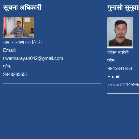
सूचना अधिकारी
गुनासो सुनुव
नाम:
नारायण दत्त तिवारी
Email:
जीवन उप्रेती
tiwarinarayan042@gmail.com
फोन:
फोन:
9843341554
9848299551
Email:
jeevan123459