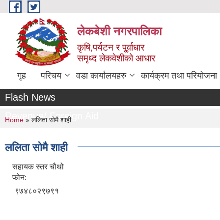
Skip to main content
लेकबेशी नगरपालिका
कृषि,पर्यटन र पू्र्वाधार
समृध्द लेकवेशीको आधार
गृह
परिचय
वडा कार्यालयहरु
कार्यक्रम तथा परियोजना
Flash News
Revenue/ Foreign Aid
You are here
Home
» ललिता सोमै शाही
ललिता सोमै शाही
सहायक स्तर चौथो
फोन:
९७४८०२९७९१