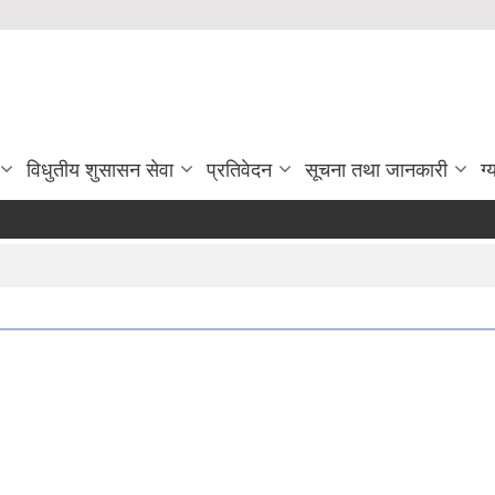
विधुतीय शुसासन सेवा
प्रतिवेदन
सूचना तथा जानकारी
ग्
सहलगानीमा उच्च मूल्य कृषिवस्तु उ