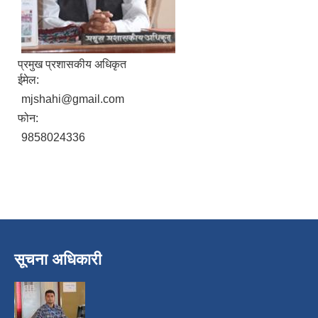
प्रमुख प्रशासकीय अधिकृत
ईमेल:
mjshahi@gmail.com
फोन:
9858024336
निजामती कर्मचारीका सन्ततिलाई शैक्षिक प्रोत्साहन वृत्ति सम्बन्धि अत्यन्त जरुरी सूचना
सूचना अधिकारी