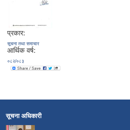
प्रकार:
सूचना तथा समाचार
आर्थिक वर्ष:
०८२/०८३
निजामती कर्मचारीका सन्ततिलाई शैक्षिक प्रोत्साहन वृत्ति सम्बन्धि अत्यन्त जरुरी सूचना
सूचना अधिकारी