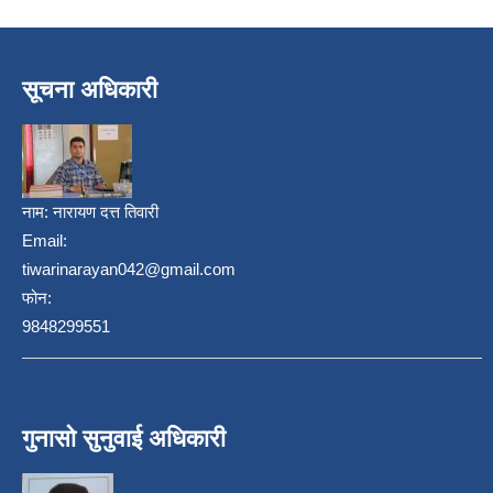
सूचना अधिकारी
नाम:
नारायण दत्त तिवारी
Email:
tiwarinarayan042@gmail.com
निजामती कर्मचारीका सन्ततिलाई शैक्षिक प्रोत्साहन वृत्ति सम्बन्धि अत्यन्त जरुरी सूचना
फोन:
9848299551
गुनासो सुनुवाई अधिकारी