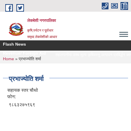
Skip to main content
लेकबेशी नगरपालिका
कृषि,पर्यटन र पू्र्वाधार
समृध्द लेकवेशीको आधार
Flash News
Revenue/ Foreign Aid
सहलगानीमा उच्च मूल्य कृषिवस्तु उत्पादन प्रविर्द्धन कार
You are here
Home
» प्रभाज्योति शर्मा
प्रभाज्योति शर्मा
सहायक स्तर चौथो
फोन:
९८६३२७५९६९