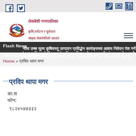
Skip to main content
लेकबेशी नगरपालिका
कृषि,पर्यटन र पू्र्वाधार
समृध्द लेकवेशीको आधार
Flash News
सहलगानीमा उच्च मूल्य कृषिवस्तु उत्पादन प्रविर्द्धन कार्यक्रममा आशय निवेदन पेश गर्ने सम
लकेवेशी नगरपालिकाको नियमन क्षेत्रधिकार भित्र रहेका सहकारी संस्थाहरुको समयमै लेखा
Revenue/ Foreign Aid
च्च मूल्य कृषिवस्तु उत्पादन प्रविर्द्धन कार्यक्रममा आशय निवेदन पेश गर्ने सम्बन्धी सूचना |
You are here
Home
» प्रदिप थापा मगर
प्रदिप थापा मगर
का.स
फोन:
९८२४५४७३३२