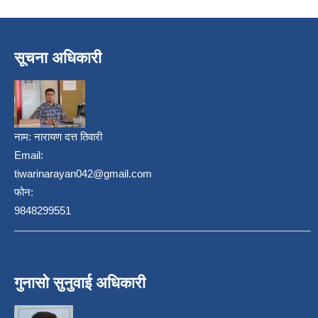
सूचना अधिकारी
नाम:
नारायण दत्त तिवारी
Email:
tiwarinarayan042@gmail.com
निजामती कर्मचारीका सन्ततिलाई शैक्षिक प्रोत्साहन वृत्ति सम्बन्धि अत्यन्त जरुरी सूचना
फोन:
9848299551
गुनासो सुनुवाई अधिकारी