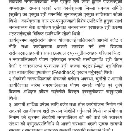
लेकवेशी नगरपालिकाका नगर प्रमुख श्री उमेश कुमार पौडेलज्यूको
अध्यक्षतामा सम्पन्न भएको उक्त कार्यक्रममा जिल्ला समन्वय समिति
(सुर्खेत) का प्रमुख श्री गगनसिंह सुनारज्यूको प्रमुख आतिथ्यता रहेको
थियो। कार्यक्रममा नगर उप-प्रमुखज्यूको विशेष उपस्थिति हुनुका साथै
जनस्वास्थ्य सेवा कार्यालय सुर्खेतका जनस्वास्थ्य प्रशासक श्री करुणा
भट्टराईज्यूको विशिष्ट उपस्थिति रहेको थियो।
कार्यक्रममा बहुक्षेत्रीय पोषण योजनालाई पालिकाको आगामी बजेट र
नीति तथा कार्यक्रममा कसरी समावेश गर्ने भन्ने विषयमा
सरोकारवालाहरूबीच सघन छलफल र प्रस्तुतीकरणहरू गरिएका थिए:
१.नगरपालिकाको पोषण प्रोफाइल सम्बन्धी मस्यौदामाथि श्री चेतन
केसी र जनस्वास्थ्य प्रशासक श्री करुणा भट्टराईज्यूले प्राविधिक
तथा व्यावहारिक पृष्ठपोषण (Feedback) प्रदान गर्नुभएको थियो।
२.लेकवेशी नगरपालिकाको पोषणको वर्तमान अवस्था, चुनौती र आगामी
कार्यदिशाका बारेमा नगरपालिकाका पोषण सम्पर्क व्यक्ति एवं कृषि
विकास अधिकृत जीवन उप्रेतीले विस्तृत प्रस्तुतीकरण राख्नुभएको
थियो।
३. आगामी आर्थिक वर्षका लागि बजेट तथा ठोस कार्ययोजना निर्माण गर्ने
सत्रको सहजीकरण श्री तपराज जोशीले गर्नुभएको थियो।कार्ययोजना
निर्माण को क्रममा लेकवेशी नगरपालिका को सबै वार्ड को स्वास्थ्य
संस्था को प्रमुख/प्रतिनिधि ले आफ्नो संस्थामा भएको सूचक सम्बन्धी
समस्या र समाधानका उपायहरु सम्बन्धी प्रस्तुति गर्नुभएको थियो।