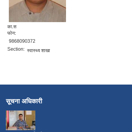
का.स
फोन:
9868090372
Section:
स्वास्थ्य शाखा
निजामती कर्मचारीका सन्ततिलाई शैक्षिक प्रोत्साहन वृत्ति सम्बन्धि अत्यन्त जरुरी सूचना
सूचना अधिकारी