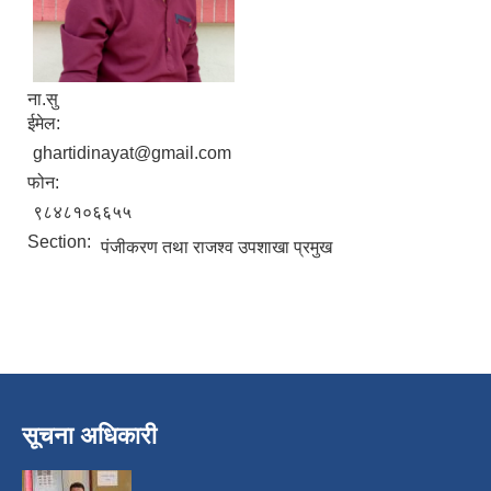
ना.सु
ईमेल:
ghartidinayat@gmail.com
फोन:
९८४८१०६६५५
Section:
पंजीकरण तथा राजश्व उपशाखा प्रमुख
निजामती कर्मचारीका सन्ततिलाई शैक्षिक प्रोत्साहन वृत्ति सम्बन्धि अत्यन्त जरुरी सूचना
सूचना अधिकारी