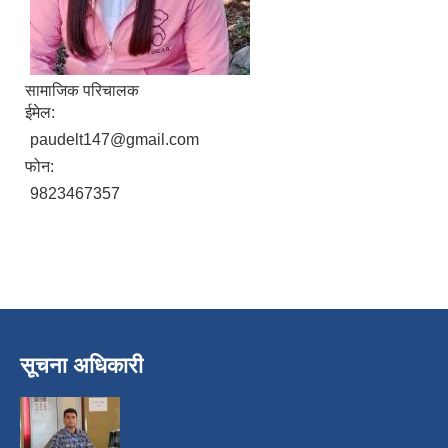
सामाजिक परिचालक
ईमेल:
paudelt147@gmail.com
फोन:
9823467357
निजामती कर्मचारीका सन्ततिलाई शैक्षिक प्रोत्साहन वृत्ति सम्बन्धि अत्यन्त जरुरी सूचना
सूचना अधिकारी