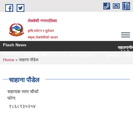
Skip to main content
लेकबेशी नगरपालिका
कृषि,पर्यटन र पू्र्वाधार
समृध्द लेकवेशीको आधार
Flash News
सहलगानीमा उच्
लकेवेशी नगरप
Revenue/ Foreign Aid
पादन प्रविर्द्धन कार्यक्रममा आशय निवेदन पेश गर्ने सम्बन्धी सूचना |
मूल्याङ्कन समिति ग
You are here
Home
» चाहाना पौडेल
चाहाना पौडेल
सहायक स्तर चौथो
फोन:
९८६८९३५२५४