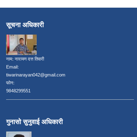
सूचना अधिकारी
नाम:
नारायण दत्त तिवारी
Email:
tiwarinarayan042@gmail.com
निजामती कर्मचारीका सन्ततिलाई शैक्षिक प्रोत्साहन वृत्ति सम्बन्धि अत्यन्त जरुरी सूचना
फोन:
9848299551
गुनासो सुनुवाई अधिकारी