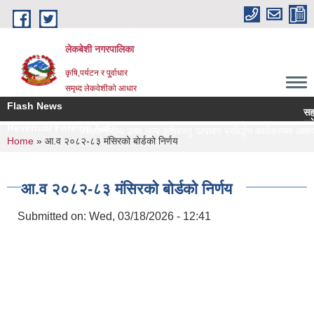
Skip to main content
लेकबेशी नगरपालिका
कृषि,पर्यटन र पू्र्वाधार
समृध्द लेकवेशीको आधार
Flash News
सहलगानी
लकेवेश
Revenue/ Foreign Aid
सहलगानीमा उच्च मूल्य कृषिवस्तु उत्पादन प्रविर्द्धन कार्यक्रममा आशय न
You are here
Home
» आ.व २०८२-८३ मंसिरको बोर्डको निर्णय
आ.व २०८२-८३ मंसिरको बोर्डको निर्णय
Submitted on:
Wed, 03/18/2026 - 12:41