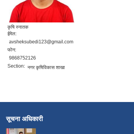
कृषि स्नातक
ईमेल:
avsheksubedi123@gmail.com
फोन:
9868752126
Section:
नगर कृषिविकास शाखा
निजामती कर्मचारीका सन्ततिलाई शैक्षिक प्रोत्साहन वृत्ति सम्बन्धि अत्यन्त जरुरी सूचना
सूचना अधिकारी